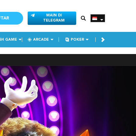
MAIN DI
FTAR
TELEGRAM
SH GAME
ARCADE
POKER
E-SPORTS