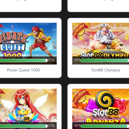
RTP
Pirate Quest 1000
Slot88 Olympus
RTP