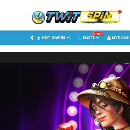
HOT GAMES
SLOTS
LIVE CAS
SELAMAT KEPADA
ro****w Berhasil Withdraw Sebesar Rp 3.250.000