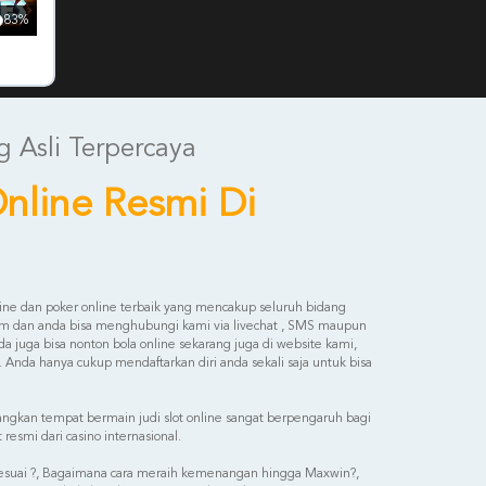
 Asli Terpercaya
Online Resmi Di
online dan poker online terbaik yang mencakup seluruh bidang
 jam dan anda bisa menghubungi kami via livechat , SMS maupun
juga bisa nonton bola online sekarang juga di website kami,
 Anda hanya cukup mendaftarkan diri anda sekali saja untuk bisa
angkan tempat bermain judi slot online sangat berpengaruh bagi
esmi dari casino internasional.
h sesuai ?, Bagaimana cara meraih kemenangan hingga Maxwin?,