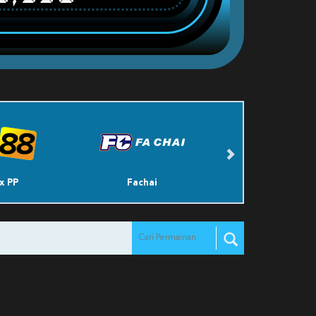
x PP
Fachai
Jili