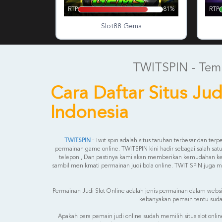
RTP
RTP
Slot88 Gems
TWITSPIN - Temp
Cara Daftar Situs Ju
Indonesia
TWITSPIN
: Twit spin adalah situs taruhan terbesar dan ter
permainan game online. TWITSPIN kini hadir sebagai salah sat
telepon , Dan pastinya kami akan memberikan kemudahan kepa
sambil menikmati permainan judi bola online. TWIT SPIN juga me
Permainan Judi Slot Online adalah jenis permainan dalam websi
kebanyakan pemain tentu sudah 
Apakah para pemain judi online sudah memilih situs slot onl