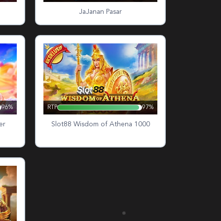
JaJanan Pasar
96%
RTP
er
Slot88 Wisdom of Athena 1000