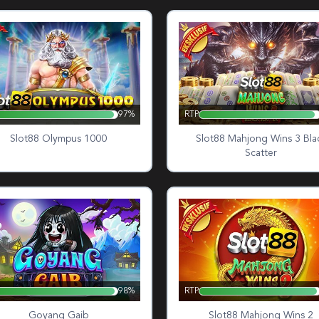
97%
RTP
Slot88 Olympus 1000
Slot88 Mahjong Wins 3 Bla
Scatter
RTP
Goyang Gaib
Slot88 Mahjong Wins 2