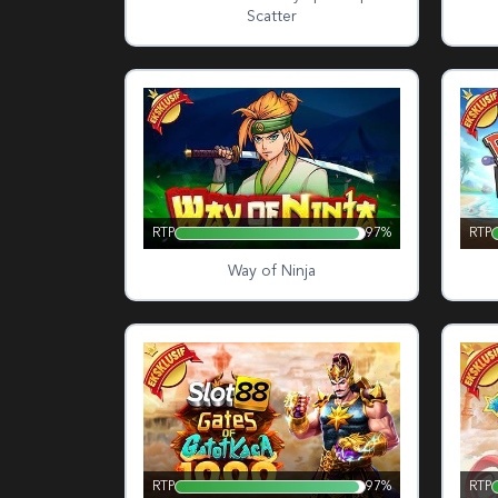
Scatter
RTP
RTP
Way of Ninja
RTP
97%
RTP