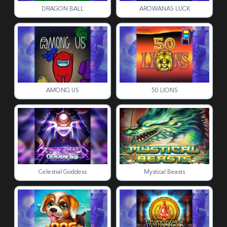
DRAGON BALL
AROWANAS LUCK
AMONG US
50 LIONS
Celestial Goddess
Mystical Beasts