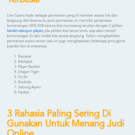
Terbesar
Live Casino hadir sebagai permainan yang di mainkan secara live dan
langsung oleh karena itu jenis permainan ini memiliki persentase
kemenangan 50% 50% karena kita memasang taruhan dengan 2 pilihan
banker ataupun player,
jika pilihan kita benar tentu saja akan meraih
kemenangan 2x dari modal kita secara langsung. Selain menghadirkan
permainan casino server satu ini juga menghadirkan beberapa jenis game
populer lain di antaranya,
1. Baccarat
2. Blackjack
3. Player Banker
4. Dragon Tiger
5. Sic Bo
6. Roulette
7. Sabung Ayam
8. Fantan
3 Rahasia Paling Sering Di
Gunakan Untuk Menang Judi
Online