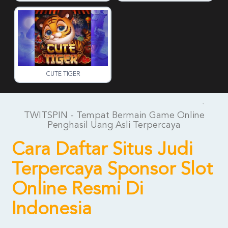
CUTE TIGER
TWITSPIN - Tempat Bermain Game Online
Penghasil Uang Asli Terpercaya
Cara Daftar Situs Judi
Terpercaya Sponsor Slot
Online Resmi Di
Indonesia