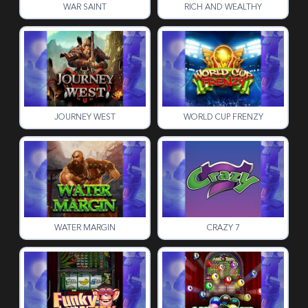
WAR SAINT
RICH AND WEALTHY
JOURNEY WEST
WORLD CUP FRENZY
WATER MARGIN
CRAZY 7