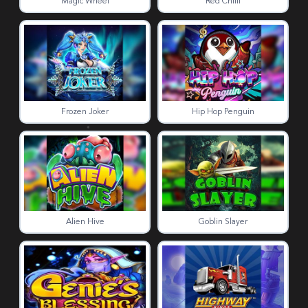
Magic Wheel
Red Chilli
Frozen Joker
Hip Hop Penguin
Alien Hive
Goblin Slayer