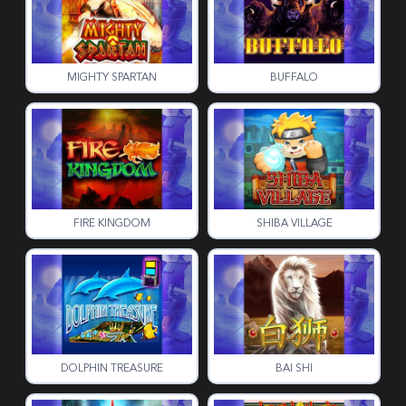
MIGHTY SPARTAN
BUFFALO
FIRE KINGDOM
SHIBA VILLAGE
DOLPHIN TREASURE
BAI SHI