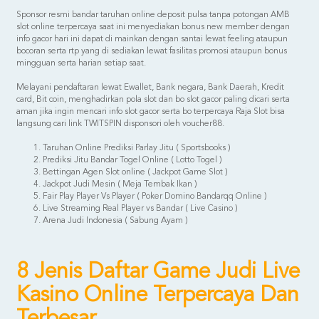
Sponsor resmi bandar taruhan online deposit pulsa tanpa potongan AMB
slot online terpercaya saat ini menyediakan bonus new member dengan
info gacor hari ini dapat di mainkan dengan santai lewat feeling ataupun
bocoran serta rtp yang di sediakan lewat fasilitas promosi ataupun bonus
mingguan serta harian setiap saat.
Melayani pendaftaran lewat Ewallet, Bank negara, Bank Daerah, Kredit
card, Bit coin, menghadirkan pola slot dan bo slot gacor paling dicari serta
aman jika ingin mencari info slot gacor serta bo terpercaya Raja Slot bisa
langsung cari link TWITSPIN disponsori oleh voucher88.
1. Taruhan Online Prediksi Parlay Jitu ( Sportsbooks )
2. Prediksi Jitu Bandar Togel Online ( Lotto Togel )
3. Bettingan Agen Slot online ( Jackpot Game Slot )
4. Jackpot Judi Mesin ( Meja Tembak Ikan )
5. Fair Play Player Vs Player ( Poker Domino Bandarqq Online )
6. Live Streaming Real Player vs Bandar ( Live Casino )
7. Arena Judi Indonesia ( Sabung Ayam )
8 Jenis Daftar Game Judi Live
Kasino Online Terpercaya Dan