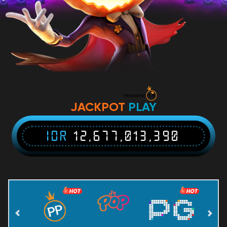
JACKPOT
PLAY
IDR
12,677,013,390