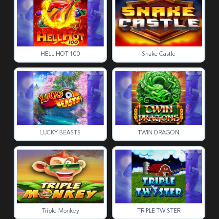
HELL HOT 100
Snake Castle
LUCKY BEASTS
TWIN DRAGON
Triple Monkey
TRIPLE TWISTER