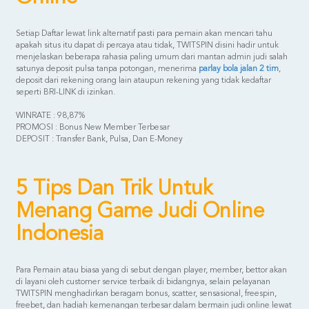
Setiap Daftar lewat link alternatif pasti para pemain akan mencari tahu
apakah situs itu dapat di percaya atau tidak, TWITSPIN disini hadir untuk
menjelaskan beberapa rahasia paling umum dari mantan admin judi salah
satunya deposit pulsa tanpa potongan, menerima
parlay bola jalan 2 tim
,
deposit dari rekening orang lain ataupun rekening yang tidak kedaftar
seperti BRI-LINK di izinkan.
WINRATE : 98,87%
PROMOSI : Bonus New Member Terbesar
DEPOSIT : Transfer Bank, Pulsa, Dan E-Money
5 Tips Dan Trik Untuk
Menang Game Judi Online
Indonesia
Para Pemain atau biasa yang di sebut dengan player, member, bettor akan
di layani oleh customer service terbaik di bidangnya, selain pelayanan
TWITSPIN menghadirkan beragam bonus, scatter, sensasional, freespin,
freebet, dan hadiah kemenangan terbesar dalam bermain judi online lewat