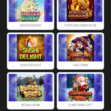
EASTER BUNNY
FORTUNE DRAGON 88
SUSHI DELIGHT
HALLOWIN
BONUS BEAR
CHRISTMAS GIFT