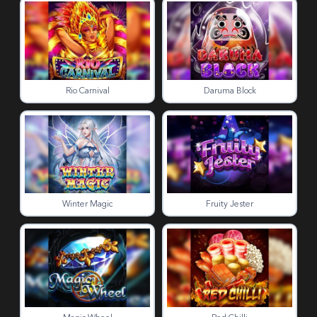
Rio Carnival
Daruma Block
Winter Magic
Fruity Jester