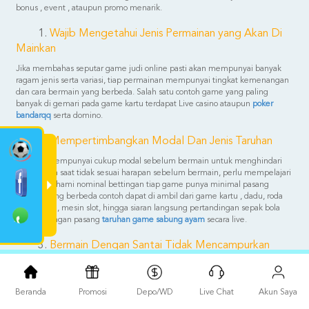
bonus , event , ataupun promo menarik.
	1. 
Wajib Mengetahui Jenis Permainan yang Akan Di
Mainkan
Jika membahas seputar game judi online pasti akan mempunyai banyak
ragam jenis serta variasi, tiap permainan mempunyai tingkat kemenangan
dan cara bermain yang berbeda. Salah satu contoh game yang paling
banyak di gemari pada game kartu terdapat Live casino ataupun
poker
bandarqq
serta domino.
	2. 
Mempertimbangkan Modal Dan Jenis Taruhan
Pastikan mempunyai cukup modal sebelum bermain untuk menghindari
emosi pada saat tidak sesuai harapan sebelum bermain, perlu mempelajari
dan memahami nominal bettingan tiap game punya minimal pasang
taruhan yang berbeda contoh dapat di ambil dari game kartu , dadu, roda
putar, togel, mesin slot, hingga siaran langsung pertandingan sepak bola
seperti dengan pasang
taruhan game sabung ayam
secara live.
	3. 
Bermain Dengan Santai Tidak Mencampurkan
Emosi
Kunci utama dalam menang bermain judi online
adalah sabar, Kesabaran
Beranda
Promosi
Depo/WD
Live Chat
Akun Saya
merupakan cara paling dasar untuk menang Judi Online. Sering kali hal ini
menjadi alasan para pemain kalah ataupun rungkad tanpa di sadari pikiran