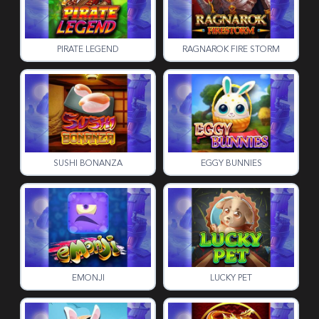
PIRATE LEGEND
RAGNAROK FIRE STORM
SUSHI BONANZA
EGGY BUNNIES
EMONJI
LUCKY PET