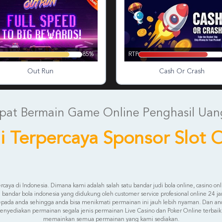
85%
RTP
Out Run
Cash Or Crash
at Bermain Game Online Penghasil Uang
di Terpercaya Sponsor Slot 
percaya di Indonesia. Dimana kami adalah salah satu bandar judi bola online, casino 
u bandar bola indonesia yang didukung oleh customer service profesional online 24
da anda sehingga anda bisa menikmati permainan ini jauh lebih nyaman. Dan anda 
nyediakan permainan segala jenis permainan Live Casino dan Poker Online terbaik.
memainkan semua permainan yang kami sediakan.