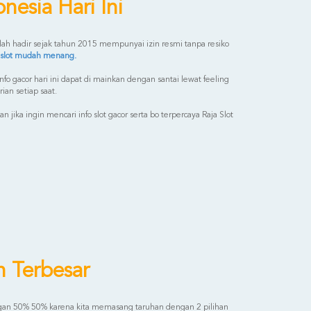
nesia Hari Ini
elah hadir sejak tahun 2015 mempunyai izin resmi tanpa resiko
 slot mudah menang.
 gacor hari ini dapat di mainkan dengan santai lewat feeling
ian setiap saat.
 jika ingin mencari info slot gacor serta bo terpercaya Raja Slot
n Terbesar
angan 50% 50% karena kita memasang taruhan dengan 2 pilihan