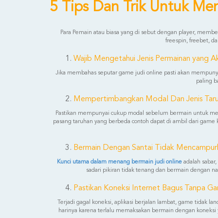
5 Tips Dan Trik Untuk Me
Para Pemain atau biasa yang di sebut dengan player, member,
freespin, freebet, 
	1. 
Wajib Mengetahui Jenis Permainan yang A
Jika membahas seputar game judi online pasti akan mempunya
paling b
	2. 
Mempertimbangkan Modal Dan Jenis Tar
Pastikan mempunyai cukup modal sebelum bermain untuk meng
pasang taruhan yang berbeda contoh dapat di ambil dari game ka
	3. 
Bermain Dengan Santai Tidak Mencampur
Kunci utama dalam menang bermain judi online
adalah sabar,
sadari pikiran tidak tenang dan bermain dengan na
	4. 
Pastikan Koneksi Internet Bagus Tanpa Ga
Terjadi gagal koneksi, aplikasi berjalan lambat, game tidak l
harinya karena terlalu memaksakan bermain dengan koneksi 