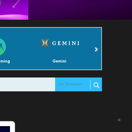
aming
Gemini
InOut