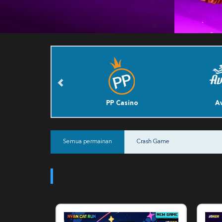
PP Casino
A
Semua permainan
Crash Game