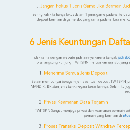
Jangan Fokus 1 Jenis Game Jika Bermain Jud
	5. 
Sering kali kita hanya fokus dalam 1 jenis game padahal terda
deposit bermain di game slot yang sama padahal bisa menco
6 Jenis Keuntungan Daftar
Tidak sama dengan website judi lainnya karena banyak
judi slo
bisa langsung kunjungi TWITSPIN merupakan raja slot yang s
1.
Menerima Semua Jenis Deposit
Selain mempunyai beragam jenis bantuan deposit TWITSPIN ju
MANDIRI, BRI,dan jenis bank negara besar lainnya. Selain itu juga
sec
2.
Privasi Keamanan Data Terjamin
TWITSPIN Sangat menjaga privasi dan keamanan bermain seti
pemain yang bermain di
situ
3.
Proses Transaksi Deposit Withdraw Terce