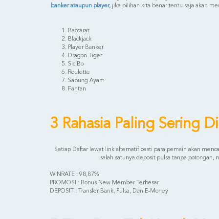
banker ataupun player,
jika pilihan kita benar tentu saja akan 
1. Baccarat
2. Blackjack
3. Player Banker
4. Dragon Tiger
5. Sic Bo
6. Roulette
7. Sabung Ayam
8. Fantan
3 Rahasia Paling Sering 
Setiap Daftar lewat link alternatif pasti para pemain akan men
salah satunya deposit pulsa tanpa potongan
WINRATE : 98,87%
PROMOSI : Bonus New Member Terbesar
DEPOSIT : Transfer Bank, Pulsa, Dan E-Money