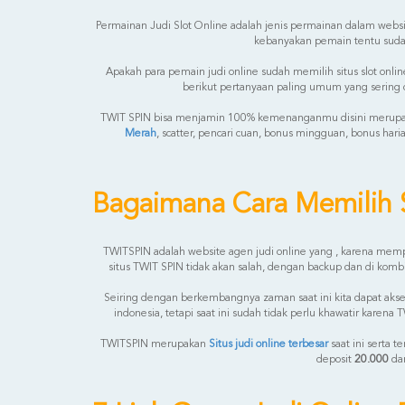
Permainan Judi Slot Online adalah jenis permainan dalam websi
kebanyakan pemain tentu sudah 
Apakah para pemain judi online sudah memilih situs slot onl
berikut pertanyaan paling umum yang sering di 
TWIT SPIN bisa menjamin 100% kemenanganmu disini merupakan
Merah
, scatter, pencari cuan, bonus mingguan, bonus h
Bagaimana Cara Memilih Si
TWITSPIN adalah website agen judi online yang , karena mempun
situs TWIT SPIN tidak akan salah, dengan backup dan di kom
Seiring dengan berkembangnya zaman saat ini kita dapat akses
indonesia, tetapi saat ini sudah tidak perlu khawatir kare
TWITSPIN merupakan
Situs judi online terbesar
saat ini serta
deposit
20.000
da