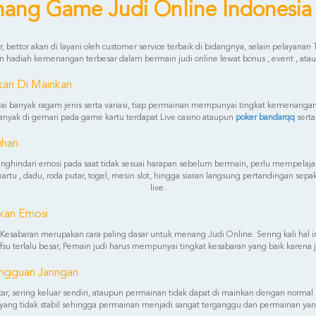
nang Game Judi Online Indonesia
 bettor akan di layani oleh customer service terbaik di bidangnya, selain pelayana
dan hadiah kemenangan terbesar dalam bermain judi online lewat bonus , event , at
kan Di Mainkan
i banyak ragam jenis serta variasi, tiap permainan mempunyai tingkat kemenangan
anyak di gemari pada game kartu terdapat Live casino ataupun
poker bandarqq
serta
uhan
hindari emosi pada saat tidak sesuai harapan sebelum bermain, perlu mempelaj
rtu , dadu, roda putar, togel, mesin slot, hingga siaran langsung pertandingan sep
live.
kan Emosi
 Kesabaran merupakan cara paling dasar untuk menang Judi Online. Sering kali hal 
fsu terlalu besar, Pemain judi harus mempunyai tingkat kesabaran yang baik karena j
ngguan Jaringan
ancar, sering keluar sendiri, ataupun permainan tidak dapat di mainkan dengan normal 
yang tidak stabil sehingga permainan menjadi sangat terganggu dan permainan y