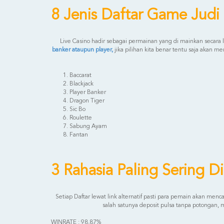
8 Jenis Daftar Game Judi 
Live Casino hadir sebagai permainan yang di mainkan secara
banker ataupun player,
jika pilihan kita benar tentu saja akan 
1. Baccarat
2. Blackjack
3. Player Banker
4. Dragon Tiger
5. Sic Bo
6. Roulette
7. Sabung Ayam
8. Fantan
3 Rahasia Paling Sering 
Setiap Daftar lewat link alternatif pasti para pemain akan men
salah satunya deposit pulsa tanpa potongan
WINRATE : 98,87%