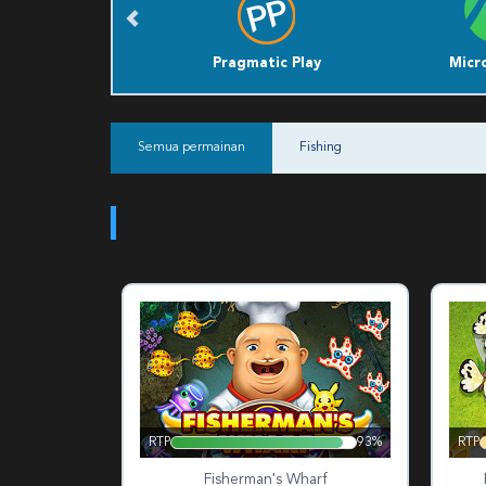
Pragmatic Play
Micr
Semua permainan
Fishing
RTP
93%
RTP
Fisherman's Wharf