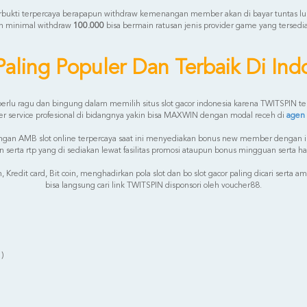
 terbukti terpercaya berapapun withdraw kemenangan member akan di bayar tuntas l
n minimal withdraw
100.000
bisa bermain ratusan jenis provider game yang tersedi
aling Populer Dan Terbaik Di Indo
k perlu ragu dan bingung dalam memilih situs slot gacor indonesia karena TWITSPIN t
mer service profesional di bidangnya yakin bisa MAXWIN dengan modal receh di
agen
ongan AMB slot online terpercaya saat ini menyediakan bonus new member dengan info
 serta rtp yang di sediakan lewat fasilitas promosi ataupun bonus mingguan serta har
edit card, Bit coin, menghadirkan pola slot dan bo slot gacor paling dicari serta aman
bisa langsung cari link TWITSPIN disponsori oleh voucher88.
 )