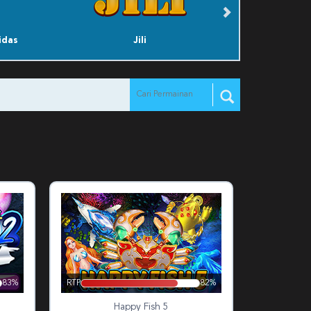
idas
Jili
Gemini
83%
RTP
82%
Happy Fish 5