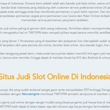
percaya di Indonesia. Dimana kami adalah salah satu bandar judi bola online, casino 
u bandar bola indonesia yang didukung oleh customer service profesional online 24
da anda sehingga anda bisa menikmati permainan ini jauh lebih nyaman. Dan anda 
nyediakan permainan segala jenis permainan Live Casino dan Poker Online terbaik.
memainkan semua permainan yang kami sediakan.
te judi online paling di gemari oleh orang indonesia. Pemilihan dalam mempertimb
mengetahui hal ini TWITSPIN akan menjadi pilihan tepat karena memiliki sertifikat r
ine yang benar ?, Penawaran yang di tawarkan dan pelayanan live chat apakah suda
tanyakan oleh para pecinta slot online, taruhan bola online, situs bandar togel, live
 tanggung jawab kami, maka anda harus pintar dalam memilih link agen judi men
arian, bonus new member, hingga dapat di mainkan lewat hp IOS dan Android di unt
tus Judi Slot Online Di Indonesi
yai slot yang sudah terkenal sangat gacor serta menyediakan RTP tertinggi Dengan K
binasikan dengan
Nexusengine
membuat TWITSPIN semakin sempurna di mainkan den
 game judi online dengan sangat mudah yang biasanya game judi hanya bisa di mainka
na TWITSPIN hadir dapat di akses kapan saja dan dimana saja hanya dengan bermodalka