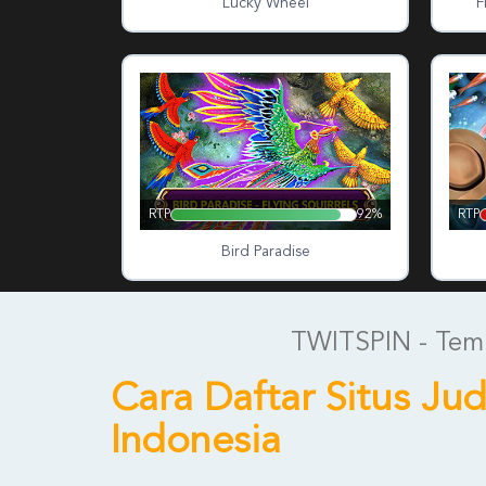
Lucky Wheel
F
RTP
92%
RTP
Bird Paradise
TWITSPIN - Temp
Cara Daftar Situs Ju
Indonesia