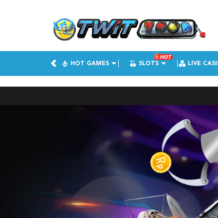
HOT GAMES
SLOTS
LIVE CAS
SELAMAT KEPADA
po***2 Berhasil Withdraw Sebesar Rp 24.800.000