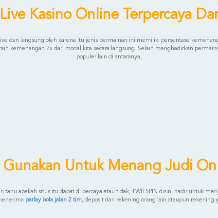
Live Kasino Online Terpercaya Da
 live dan langsung oleh karena itu jenis permainan ini memiliki persentase kemen
meraih kemenangan 2x dari modal kita secara langsung. Selain menghadirkan permain
populer lain di antaranya,
Di Gunakan Untuk Menang Judi On
cari tahu apakah situs itu dapat di percaya atau tidak, TWITSPIN disini hadir untuk 
, menerima
parlay bola jalan 2 tim
, deposit dari rekening orang lain ataupun rekening y