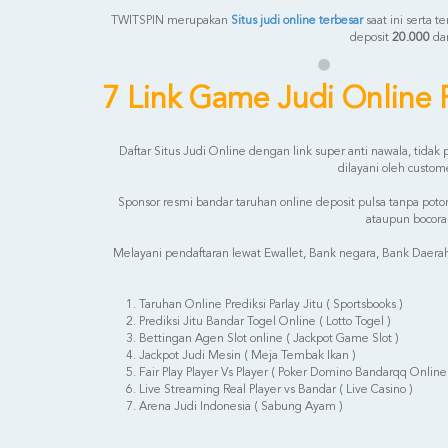
TWITSPIN merupakan
Situs judi online terbesar
saat ini serta
deposit
20.000
da
7 Link Game Judi Online P
Daftar Situs Judi Online dengan link super anti nawala, tida
dilayani oleh custo
Sponsor resmi bandar taruhan online deposit pulsa tanpa pot
ataupun bocoran
Melayani pendaftaran lewat Ewallet, Bank negara, Bank Daerah, Kr
1. Taruhan Online Prediksi Parlay Jitu ( Sportsbooks )
2. Prediksi Jitu Bandar Togel Online ( Lotto Togel )
3. Bettingan Agen Slot online ( Jackpot Game Slot )
4. Jackpot Judi Mesin ( Meja Tembak Ikan )
5. Fair Play Player Vs Player ( Poker Domino Bandarqq Online
6. Live Streaming Real Player vs Bandar ( Live Casino )
7. Arena Judi Indonesia ( Sabung Ayam )